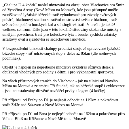
„Chalupa U 4 koček“ nabízí ubytování na okraji obce Vlachovice cca 5min
od Vysočina Areny (Nové Město na Moravě), kde jsou přístupné uměle
zasněžované lyžařské běžecké tratě vybudované pro závody světových
pohárů, biatlonový stadion s tratěmi mistrovství světa v biatlonu, tratě
světového poháru horských kol a síť singltrek tratí. V areálu je taktéž
wellness centrum. Dále jsou v této lokalitě situovány skokanské můstky s
umělým povrchem, tratě pro kolečkové lyže i brusle, rychlobruslařský
asfaltový ovál a sjezdovka se sedačkovou lanovkou.
V bezprostřední blízkosti chalupy prochází strojově upravované lyžařské
běžecké stopy - síť udržovaných stop v délce až 85km (dle sněhových
podmínek).
Objekt je napojen na nepřeberné množství cyklotras různých délek a
obtížností vhodných pro rodiny s dětmi i pro výkonnostní sportovce.
Na všech přístupových trasách do Vlachovic - jak na silnici od Nového
Města na Moravě a ze směru Tři Studně, tak na běžecké stopě i cyklostezce
- jsou nainstalovány dřevěné naváděcí prvky s logem (4 kočky).
Při příjezdu od Prahy po D1 je nejlepší odbočit na 119km a pokračovat
směr Žďár nad Sázavou a Nové Město na Moravě.
Při příjezdu po D1 od Brna je nejlepší odbočit na 162km a pokračovat přes
Velkou Bíteš na Křižanov a Nové Město na Moravě.