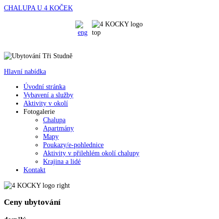
CHALUPA U 4 KOČEK
Hlavní nabídka
Úvodní stránka
Vybavení a služby
Aktivity v okolí
Fotogalerie
Chalupa
Apartmány
Mapy
Poukazy/e-pohlednice
Aktivity v přilehlém okolí chalupy
Krajina a lidé
Kontakt
Ceny
ubytování